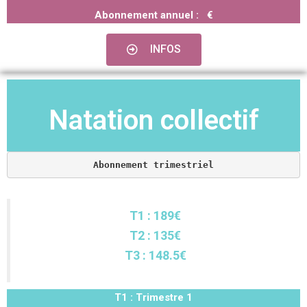
Abonnement annuel :
€
INFOS
Natation collectif
Abonnement trimestriel
T1 : 189€
T2 : 135€
T3 : 148.5€
T1 : Trimestre 1