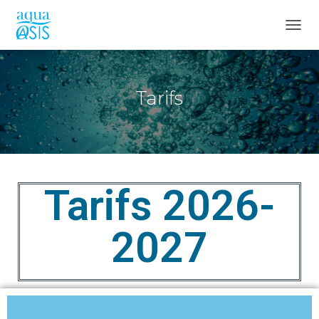
D
É
P
L
I
Tarifs
E
R
L
A
N
A
V
Tarifs 2026-
I
G
A
2027
T
I
O
N